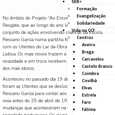
SER+
Formação
Evangelização
No âmbito do Projeto “Ao Encontro”, da Associação
Solidariedade
Resgate, que ao longo do ano letivo promove um
Vida no CCF
conjunto de ações envolvendo crianças da Escola
Centros
Ressano Garcia numa partilha feliz e enriquecedora
Aveiro
com os Utentes do Lar da Obra de Santa Zita de
Braga
Lisboa. Os mais novos trazem a sua alegria e
Carcavelos
vivacidade e em troca recebem a gratidão e o carinho
Castelo Branco
dos mais idosos.
Coimbra
Aconteceu no passado dia 19 de abril e desta vez
Covilhã
foram as Utentes que se deslocaram à Escola
Elvas
Ressano Garcia para contar aos mais jovens como se
Estrela
vivia antes do 25 de abril de 1974 e quais as
Faro
mudanças que aconteceram na vida das pessoas, na
Fátima