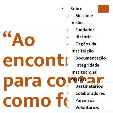
Sobre
Missão e
Visão
“Ao
Fundador
História
Órgãos da
encontro”
Instituição
Documentação
Integridade
para contar
Institucional
Pessoas
Destinatários
como foi
Colaboradores
Parceiros
Voluntários