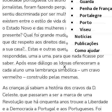
sociedade portuguesa. Os alunos, quais pequenos
Guarda
jornalistas, foram fazendo perguntas: Alguma vez se
Penha de França
sentiu discriminada por ser mulher? Que diferenças
Portalegre
existem entre o estilo de vida das mulheres durante
Porto
o Estado Novo e das mulheres no momento
Viseu
presente? Qual foi grande mudança desde então, no
Notícias
que diz respeito aos direitos das mulheres? Como era
Publicações
a sua casa?… Estas e outras questões foram sendo
Como ajudar
respondidas, uma a uma, para que nada ficasse por
saber. Após esse diálogo as Idosas ofereceram a
X
cada aluno uma lembrança simbólica – um cravo
vermelho – construído pelas mesmas.
As crianças já sabiam a história dos cravos da D.
Celeste, que passaram a ser a marca de uma
Revolução que há cinquenta anos trouxe a Liberdade
e a Democracia a Portugal e aos Portugueses. Foi