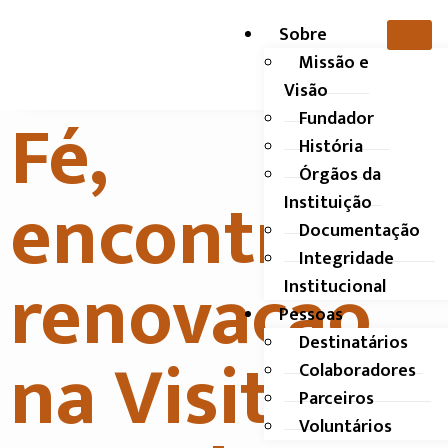
Sobre
Missão e
Visão
Fé,
Fundador
História
Órgãos da
encontro e
Instituição
Documentação
Integridade
renovação
Institucional
Pessoas
Destinatários
na Visita
Colaboradores
Parceiros
Voluntários