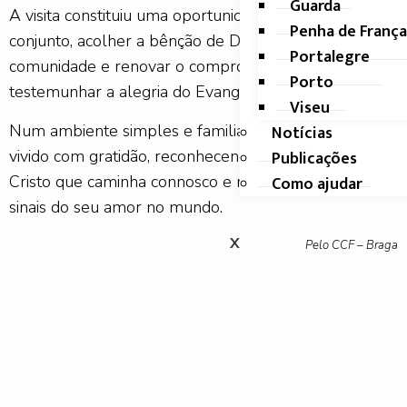
Guarda
A visita constituiu uma oportunidade para rezar em
Penha de França
conjunto, acolher a bênção de Deus para a
Portalegre
comunidade e renovar o compromisso de viver e
Porto
testemunhar a alegria do Evangelho.
Viseu
Num ambiente simples e familiar, este momento foi
Notícias
vivido com gratidão, reconhecendo a presença de
Publicações
Cristo que caminha connosco e nos convida a ser
Como ajudar
sinais do seu amor no mundo.
X
Pelo CCF – Braga