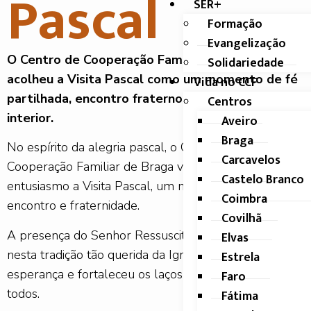
Pascal
SER+
Formação
Evangelização
O Centro de Cooperação Familiar de Braga
Solidariedade
acolheu a Visita Pascal como um momento de fé
Vida no CCF
partilhada, encontro fraterno e renovação
Centros
interior.
Aveiro
Braga
No espírito da alegria pascal, o Centro de
Carcavelos
Cooperação Familiar de Braga viveu com grande
Castelo Branco
entusiasmo a Visita Pascal, um momento de fé,
Coimbra
encontro e fraternidade.
Covilhã
A presença do Senhor Ressuscitado, simbolizada
Elvas
nesta tradição tão querida da Igreja, trouxe renovada
Estrela
esperança e fortaleceu os laços de comunhão entre
Faro
todos.
Fátima