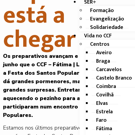
está a
SER+
Formação
Evangelização
chegar
Solidariedade
Vida no CCF
Centros
Aveiro
Os preparativos avançam e é já no dia 27 de
Braga
junho que o CCF – Fátima | Lar Betânia celebra
Carcavelos
a Festa dos Santos Populares. A equipa não
Castelo Branco
dá grandes pormenores, mas promete
Coimbra
grandes surpresas. Entretanto, os utentes vão
Covilhã
aquecendo o pezinho para a dança e
Elvas
participaram num encontro de Marchas
Estrela
Populares.
Faro
Fátima
Estamos nos últimos preparativos para a nossa