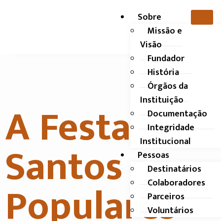
Sobre
Missão e
Visão
Fundador
História
Órgãos da
Instituição
A Festa dos
Documentação
Integridade
Institucional
Santos
Pessoas
Destinatários
Populares
Colaboradores
Parceiros
Voluntários