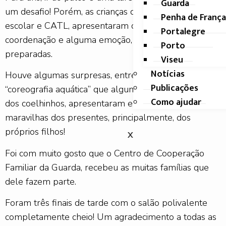
Guarda
um desafio! Porém, as crianças da Creche, Pré-
Penha de França
escolar e CATL, apresentaram com destreza,
Portalegre
coordenação e alguma emoção, as atividades
Porto
preparadas.
Viseu
Notícias
Houve algumas surpresas, entre as quais, a
Publicações
“coreografia aquática” que algumas famílias da sala
Como ajudar
dos coelhinhos, apresentaram e que fez as
maravilhas dos presentes, principalmente, dos
próprios filhos!
X
Foi com muito gosto que o Centro de Cooperação
Familiar da Guarda, recebeu as muitas famílias que
dele fazem parte.
Foram três finais de tarde com o salão polivalente
completamente cheio! Um agradecimento a todas as