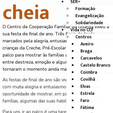
cheia
SER+
Formação
Evangelização
Solidariedade
O Centro de Cooperação Familiar da Guarda viveu a
Vida no CCF
sua festa de final de ano. Três finais de tarde
Centros
marcados pela alegria, entusiasmo e casa cheia. As
Aveiro
crianças da Creche, Pré‑Escolar e CATL subiram ao
Braga
palco para mostrar às famílias as suas habilidades,
Carcavelos
entre destreza, emoção e algumas surpresas que
Castelo Branco
tornaram o momento ainda mais especial.
Coimbra
Covilhã
As festas de final de ano são vividas, pelas crianças,
Elvas
com muita alegria e entusiasmo uma vez que têm
Estrela
oportunidade de mostrar, em palco, às respetivas
Faro
famílias, algumas das suas habilidades.
Fátima
Para uns, ir ao palco é uma tarefa fácil, para outros é