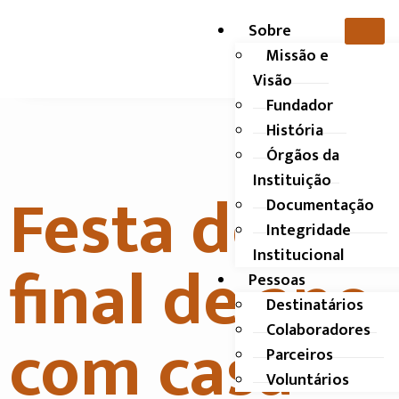
Sobre
Missão e
Visão
Fundador
História
Órgãos da
Instituição
Festa de
Documentação
Integridade
Institucional
final de ano
Pessoas
Destinatários
com casa
Colaboradores
Parceiros
Voluntários