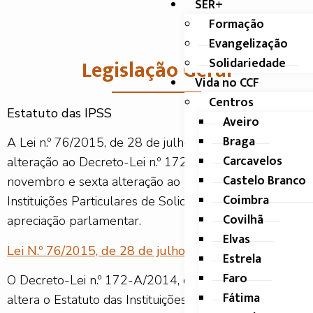
SER+
Formação
Evangelização
Legislação Geral
Solidariedade
Vida no CCF
Centros
Estatuto das IPSS
Aveiro
Braga
A Lei n.º 76/2015, de 28 de julho, procede à primeira
Carcavelos
alteração ao Decreto-Lei n.º 172-A/2014, de 14 de
Castelo Branco
novembro e sexta alteração ao Estatuto das
Coimbra
Instituições Particulares de Solidariedade Social, por
Covilhã
apreciação parlamentar.
Elvas
Lei N.º 76/2015, de 28 de julho
– pdf
Estrela
Faro
O Decreto-Lei n.º 172-A/2014, de 14 de novembro
Fátima
altera o Estatuto das Instituições Particulares de