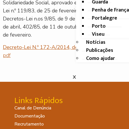
Guarda
Solidariedade Social, aprovado em anexo ao Decreto-
Penha de França
Lei n.º 119/83, de 25 de fevereiro, alterado pelos
Portalegre
Decretos-Lei n.os 9/85, de 9 de janeiro, 89/85, de 1
Porto
de abril, 402/85, de 11 de outubro, e 29/86, de 19
Viseu
de fevereiro.
Notícias
Decreto-Lei N.º 172-A/2014, de 14 de novembro
–
Publicações
pdf
Como ajudar
X
Links Rápidos
Canal de Denúncia
Documentação
Recrutamento