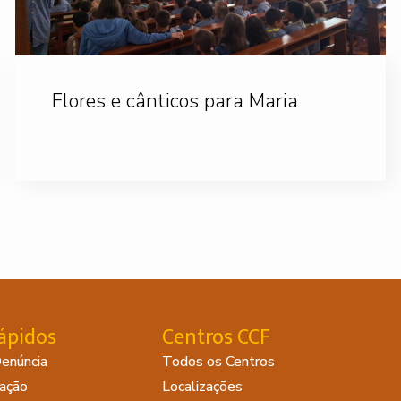
Flores e cânticos para Maria
ápidos
Centros CCF
Denúncia
Todos os Centros
ação
Localizações