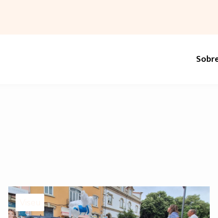
Sobr
Viseu