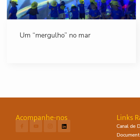
Um “mergulho” no mar
Acompanhe-nos
Links R
Canal de 
Document