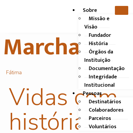
Sobre
Missão e
Visão
Marchas
Fundador
História
Órgãos da
Instituição
Documentação
Fátima
Integridade
Institucional
Vidas com
Pessoas
Destinatários
história
Colaboradores
Parceiros
Voluntários