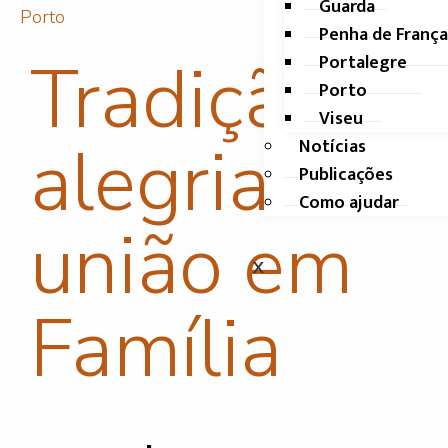
Guarda
Porto
Penha de França
Tradição,
Portalegre
Porto
Viseu
alegria e
Notícias
Publicações
Como ajudar
união em
X
Família