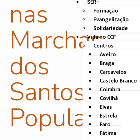
nas
SER+
Formação
Evangelização
Marchas
Solidariedade
Vida no CCF
Centros
dos
Aveiro
Braga
Carcavelos
Santos
Castelo Branco
Coimbra
Covilhã
Populares
Elvas
Estrela
Faro
Fátima