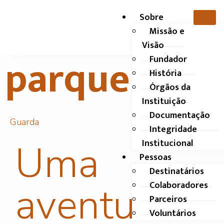
Sobre
Missão e
Visão
parque
Fundador
História
Órgãos da
Instituição
Documentação
Guarda
Integridade
Institucional
Uma
Pessoas
Destinatários
aventura
Colaboradores
Parceiros
Voluntários