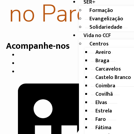
no Parque
SER+
Formação
Evangelização
Solidariedade
Vida no CCF
Acompanhe-nos
Centros
Aveiro
Braga
Carcavelos
Castelo Branco
Coimbra
Covilhã
Elvas
Estrela
Faro
Fátima